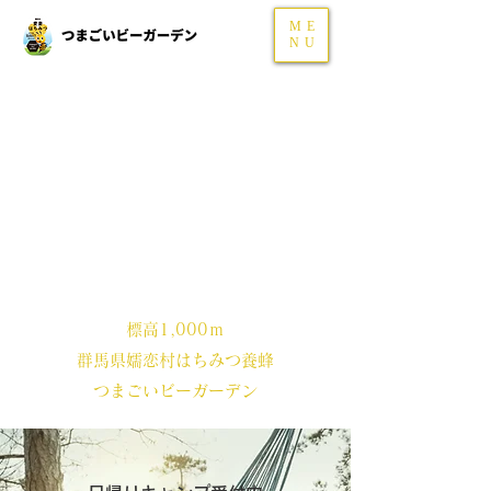
ME
NU
標高1,000ｍ
​群馬県嬬恋村はちみつ養蜂
つまごいビーガーデン